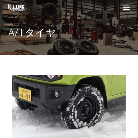
Menu
Skip
to
main
A/Tタイヤ
content