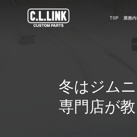
Skip
to
TOP
業務内
main
content
冬はジムニ
専門店が教