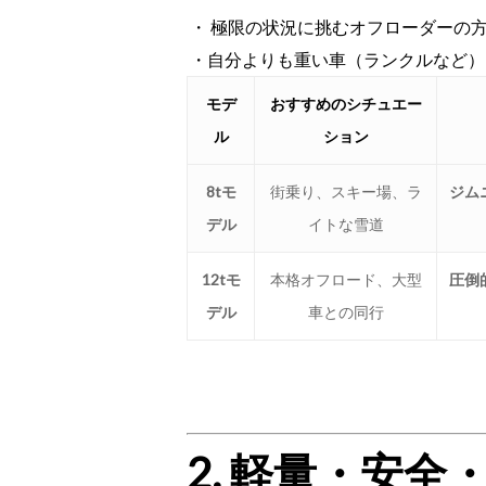
・
極限の状況に挑むオフローダーの
・
自分よりも重い車（ランクルなど）
モデ
おすすめのシチュエー
ル
ション
8tモ
街乗り、スキー場、ラ
ジム
デル
イトな雪道
12tモ
本格オフロード、大型
圧倒
デル
車との同行
2. 軽量・安