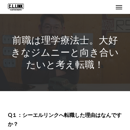
Menu
Skip
to
main
content
前職は理学療法士。大好
きなジムニーと向き合い
たいと考え転職！
Q１：シーエルリンクへ転職した理由はなんです
か？