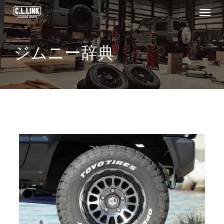
Menu
Skip
to
main
ジムニー辞典
content