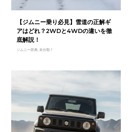
【ジムニー乗り必見】雪道の正解ギ
アはどれ？2WDと4WDの違いを徹
底解説！
ジムニー辞典
,
未分類