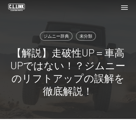
Menu
Skip
to
main
content
ジムニー辞典
未分類
【解説】走破性UP＝車高
UPではない！？ジムニー
のリフトアップの誤解を
徹底解説！