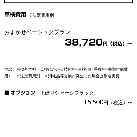
車検費用
※法定費用別
おまかせベーシックプラン
38,720
〜
円（税込）
内訳 車検基本料（点検にかかる技術料+車検代行手数料+書類作成費
用） ※法定費用別 ※消耗品等交換が発生した場合は別途実費
下廻りシャーシブラック
■ オプション
+5,500
円（税込）〜