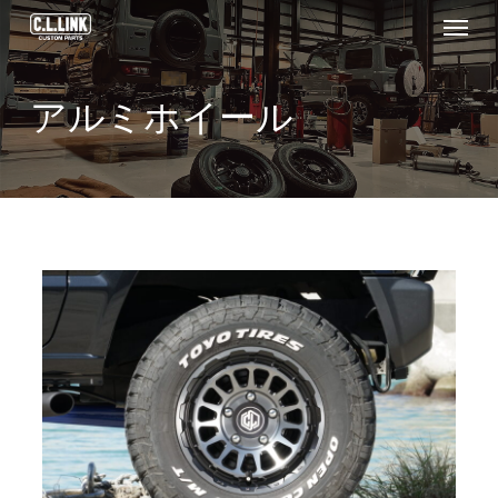
Menu
Skip
to
main
アルミホイール
content