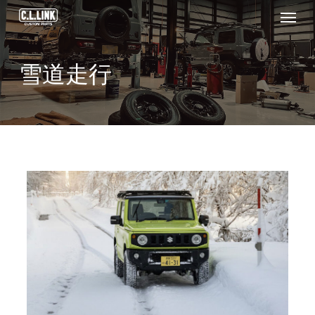
Menu
Skip
to
main
雪道走行
content