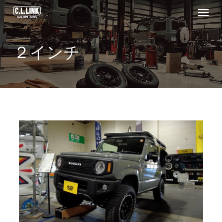
Menu
Skip
to
main
２インチ
content