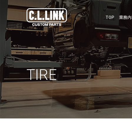
Skip
to
TOP
業務内
main
content
TIRE