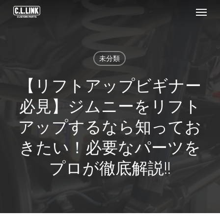
Menu
Skip
to
main
content
未分類
【リフトアップビギナー
必見】ジムニーをリフト
アップするなら知ってお
きたい！必要なパーツを
プロが徹底解説!!