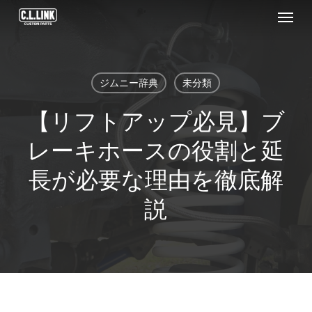
Menu
Skip
to
main
content
ジムニー辞典
未分類
【リフトアップ必見】ブ
レーキホースの役割と延
長が必要な理由を徹底解
説