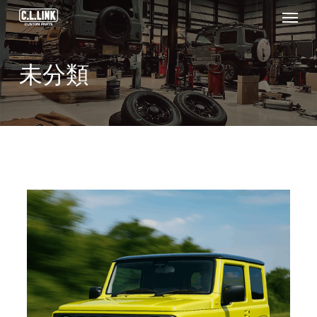
Menu
Skip
to
main
未分類
content