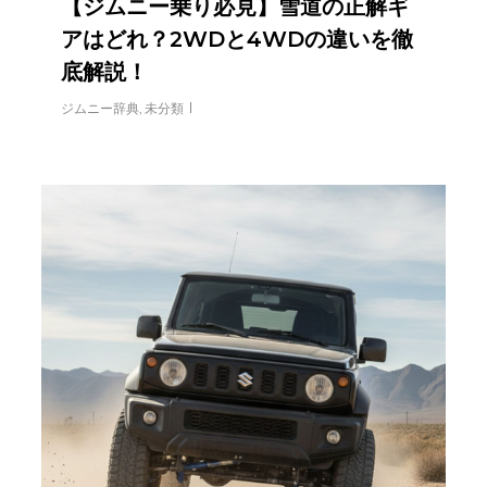
【ジムニー乗り必見】雪道の正解ギ
アはどれ？2WDと4WDの違いを徹
底解説！
ジムニー辞典
,
未分類