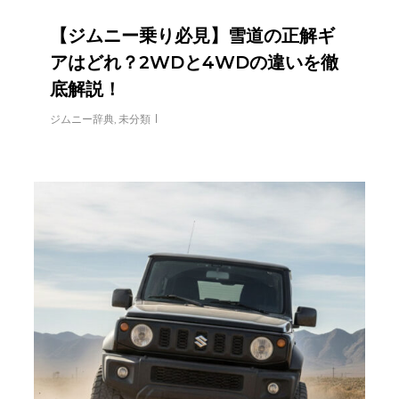
【ジムニー乗り必見】雪道の正解ギ
アはどれ？2WDと4WDの違いを徹
底解説！
ジムニー辞典
,
未分類